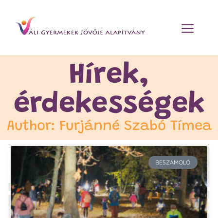
Hírek,
érdekességek
Author:
Furjánné Szabó Tímea
BESZÁMOLÓ