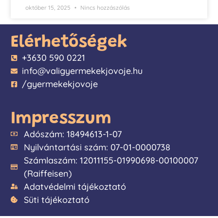
október 15, 2025
Nincs hozzászólás
Elérhetőségek
+3630 590 0221
info@valigyermekekjovoje.hu
/gyermekekjovoje
Impresszum
Adószám: 18494613-1-07
Nyilvántartási szám: 07-01-0000738
Számlaszám: 12011155-01990698-00100007
(Raiffeisen)
Adatvédelmi tájékoztató
Süti tájékoztató