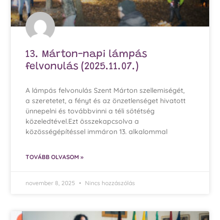
13. Márton-napi lámpás
felvonulás (2025.11.07.)
A lámpás felvonulás Szent Márton szellemiségét,
a szeretetet, a fényt és az önzetlenséget hivatott
ünnepelni és továbbvinni a téli sötétség
közeledtével.Ezt összekapcsolva a
közösségépítéssel immáron 13. alkalommal
TOVÁBB OLVASOM »
november 8, 2025
Nincs hozzászólás