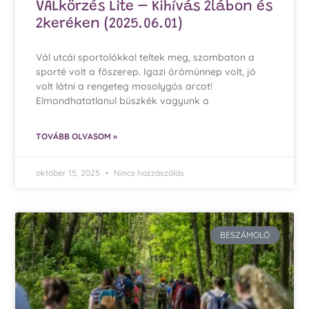
VÁLkörzés Lite – Kihívás 2lábon és
2keréken (2025.06.01)
Vál utcái sportolókkal teltek meg, szombaton a
sporté volt a főszerep. Igazi örömünnep volt, jó
volt látni a rengeteg mosolygós arcot!
Elmondhatatlanul büszkék vagyunk a
TOVÁBB OLVASOM »
október 15, 2025
Nincs hozzászólás
BESZÁMOLÓ