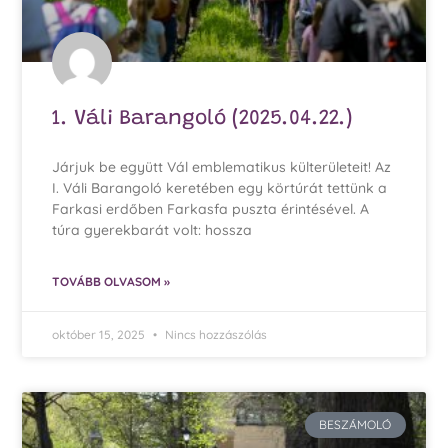
1. Váli Barangoló (2025.04.22.)
Járjuk be együtt Vál emblematikus külterületeit! Az
I. Váli Barangoló keretében egy körtúrát tettünk a
Farkasi erdőben Farkasfa puszta érintésével. A
túra gyerekbarát volt: hossza
TOVÁBB OLVASOM »
október 15, 2025
Nincs hozzászólás
BESZÁMOLÓ