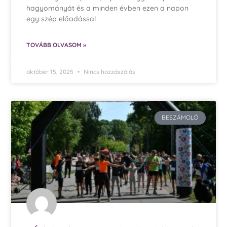
hagyományát és a minden évben ezen a napon
egy szép előadással
TOVÁBB OLVASOM »
október 15, 2025
Nincs hozzászólás
BESZÁMOLÓ