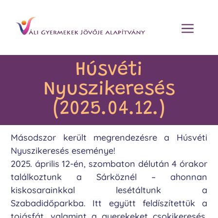
Húsvéti
Nyuszikeresés
(2025.04.12.)
Másodszor került megrendezésre a Húsvéti
Nyuszikeresés eseménye!
2025. április 12-én, szombaton délután 4 órakor
találkoztunk a Sárköznél – ahonnan
kiskosarainkkal lesétáltunk a
Szabadidőparkba. Itt együtt feldíszítettük a
tojásfát, valamint a gyerekeket csokikeresés,