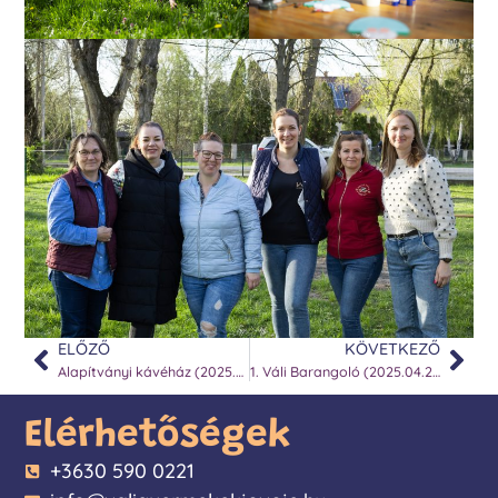
ELŐZŐ
KÖVETKEZŐ
Alapítványi kávéház (2025.01.25)
1. Váli Barangoló (2025.04.22.)
Elérhetőségek
+3630 590 0221