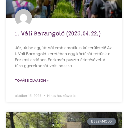
1. Váli Barangoló (2025.04.22.)
Járjuk be együtt Vál emblematikus külterületeit! Az
I. Váli Barangoló keretében egy körtúrát tettünk a
Farkasi erdőben Farkasfa puszta érintésével. A
túra gyerekbarát volt: hossza
TOVÁBB OLVASOM »
október 15, 2025
Nincs hozzászólás
BESZÁMOLÓ