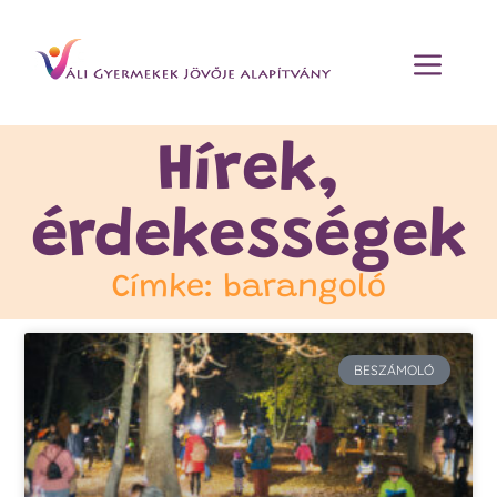
Hírek,
érdekességek
Címke: barangoló
BESZÁMOLÓ