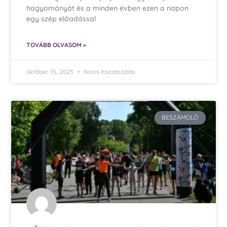
hagyományát és a minden évben ezen a napon
egy szép előadással
TOVÁBB OLVASOM »
október 15, 2025
Nincs hozzászólás
BESZÁMOLÓ