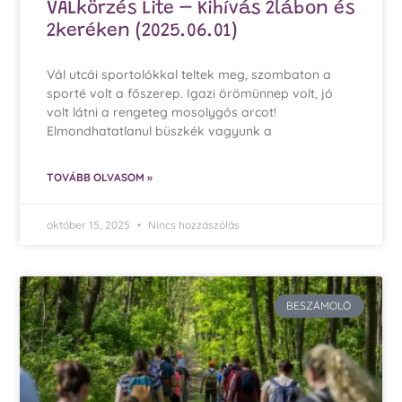
VÁLkörzés Lite – Kihívás 2lábon és
2keréken (2025.06.01)
Vál utcái sportolókkal teltek meg, szombaton a
sporté volt a főszerep. Igazi örömünnep volt, jó
volt látni a rengeteg mosolygós arcot!
Elmondhatatlanul büszkék vagyunk a
TOVÁBB OLVASOM »
október 15, 2025
Nincs hozzászólás
BESZÁMOLÓ