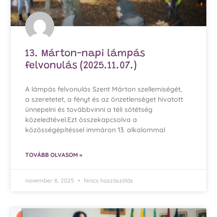
13. Márton-napi lámpás
felvonulás (2025.11.07.)
A lámpás felvonulás Szent Márton szellemiségét,
a szeretetet, a fényt és az önzetlenséget hivatott
ünnepelni és továbbvinni a téli sötétség
közeledtével.Ezt összekapcsolva a
közösségépítéssel immáron 13. alkalommal
TOVÁBB OLVASOM »
november 8, 2025
Nincs hozzászólás