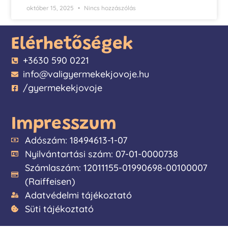
október 15, 2025
Nincs hozzászólás
Elérhetőségek
+3630 590 0221
info@valigyermekekjovoje.hu
/gyermekekjovoje
Impresszum
Adószám: 18494613-1-07
Nyilvántartási szám: 07-01-0000738
Számlaszám: 12011155-01990698-00100007
(Raiffeisen)
Adatvédelmi tájékoztató
Süti tájékoztató